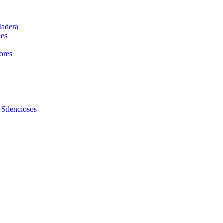
Madera
les
dores
 Silenciosos