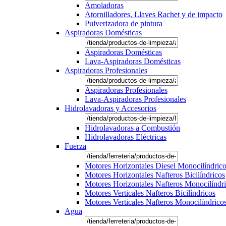
Amoladoras
Atornilladores, Llaves Rachet y de impacto
Pulverizadora de pintura
Aspiradoras Domésticas
Aspiradoras Domésticas
Lava-Aspiradoras Domésticas
Aspiradoras Profesionales
Aspiradoras Profesionales
Lava-Aspiradoras Profesionales
Hidrolavadoras y Accesorios
Hidrolavadoras a Combustión
Hidrolavadoras Eléctricas
Fuerza
Motores Horizontales Diesel Monocilíndric
Motores Horizontales Nafteros Bicilíndricos
Motores Horizontales Nafteros Monocilíndr
Motores Verticales Nafteros Bicilíndricos
Motores Verticales Nafteros Monocilíndrico
Agua