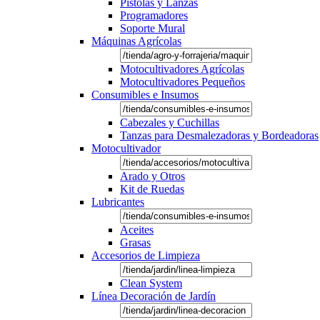
Pistolas y Lanzas
Programadores
Soporte Mural
Máquinas Agrícolas
Motocultivadores Agrícolas
Motocultivadores Pequeños
Consumibles e Insumos
Cabezales y Cuchillas
Tanzas para Desmalezadoras y Bordeadoras
Motocultivador
Arado y Otros
Kit de Ruedas
Lubricantes
Aceites
Grasas
Accesorios de Limpieza
Clean System
Línea Decoración de Jardín