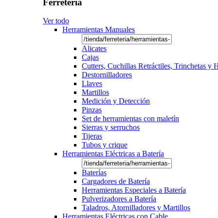
Ferretería
Ver todo
Herramientas Manuales
Alicates
Cajas
Cutters, Cuchillas Retráctiles, Trinchetas y
Destornilladores
Llaves
Martillos
Medición y Detección
Pinzas
Set de herramientas con maletín
Sierras y serruchos
Tijeras
Tubos y crique
Herramientas Eléctricas a Batería
Baterías
Cargadores de Batería
Herramientas Especiales a Batería
Pulverizadores a Batería
Taladros, Atornilladores y Martillos
Herramientas Eléctricas con Cable