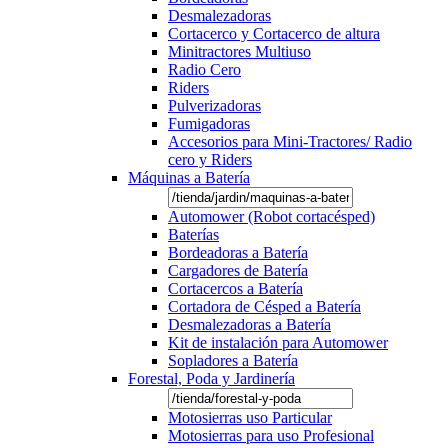
Desmalezadoras
Cortacerco y Cortacerco de altura
Minitractores Multiuso
Radio Cero
Riders
Pulverizadoras
Fumigadoras
Accesorios para Mini-Tractores/ Radio
cero y Riders
Máquinas a Batería
Automower (Robot cortacésped)
Baterías
Bordeadoras a Batería
Cargadores de Batería
Cortacercos a Batería
Cortadora de Césped a Batería
Desmalezadoras a Batería
Kit de instalación para Automower
Sopladores a Batería
Forestal, Poda y Jardinería
Motosierras uso Particular
Motosierras para uso Profesional