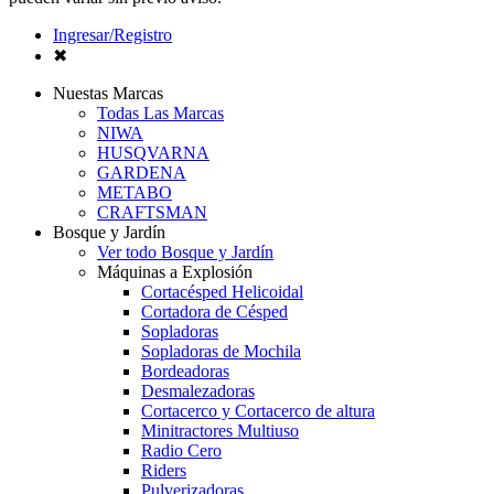
Ingresar/Registro
✖
Nuestas Marcas
Todas Las Marcas
NIWA
HUSQVARNA
GARDENA
METABO
CRAFTSMAN
Bosque y Jardín
Ver todo Bosque y Jardín
Máquinas a Explosión
Cortacésped Helicoidal
Cortadora de Césped
Sopladoras
Sopladoras de Mochila
Bordeadoras
Desmalezadoras
Cortacerco y Cortacerco de altura
Minitractores Multiuso
Radio Cero
Riders
Pulverizadoras