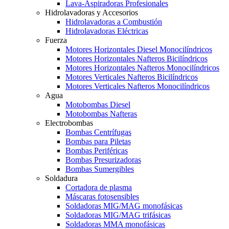
Lava-Aspiradoras Profesionales
Hidrolavadoras y Accesorios
Hidrolavadoras a Combustión
Hidrolavadoras Eléctricas
Fuerza
Motores Horizontales Diesel Monocilíndricos
Motores Horizontales Nafteros Bicilíndricos
Motores Horizontales Nafteros Monocilíndricos
Motores Verticales Nafteros Bicilíndricos
Motores Verticales Nafteros Monocilíndricos
Agua
Motobombas Diesel
Motobombas Nafteras
Electrobombas
Bombas Centrífugas
Bombas para Piletas
Bombas Periféricas
Bombas Presurizadoras
Bombas Sumergibles
Soldadura
Cortadora de plasma
Máscaras fotosensibles
Soldadoras MIG/MAG monofásicas
Soldadoras MIG/MAG trifásicas
Soldadoras MMA monofásicas