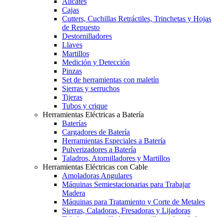
Alicates
Cajas
Cutters, Cuchillas Retráctiles, Trinchetas y Hojas
de Repuesto
Destornilladores
Llaves
Martillos
Medición y Detección
Pinzas
Set de herramientas con maletín
Sierras y serruchos
Tijeras
Tubos y crique
Herramientas Eléctricas a Batería
Baterías
Cargadores de Batería
Herramientas Especiales a Batería
Pulverizadores a Batería
Taladros, Atornilladores y Martillos
Herramientas Eléctricas con Cable
Amoladoras Angulares
Máquinas Semiestacionarias para Trabajar
Madera
Máquinas para Tratamiento y Corte de Metales
Sierras, Caladoras, Fresadoras y Lijadoras