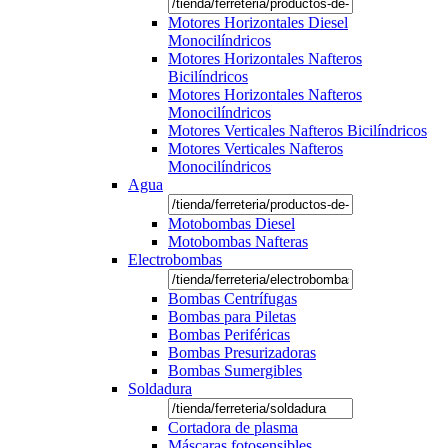
Motores Horizontales Diesel
Monocilíndricos
Motores Horizontales Nafteros
Bicilíndricos
Motores Horizontales Nafteros
Monocilíndricos
Motores Verticales Nafteros Bicilíndricos
Motores Verticales Nafteros
Monocilíndricos
Agua
Motobombas Diesel
Motobombas Nafteras
Electrobombas
Bombas Centrífugas
Bombas para Piletas
Bombas Periféricas
Bombas Presurizadoras
Bombas Sumergibles
Soldadura
Cortadora de plasma
Máscaras fotosensibles