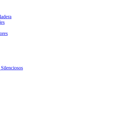
Madera
les
dores
 Silenciosos