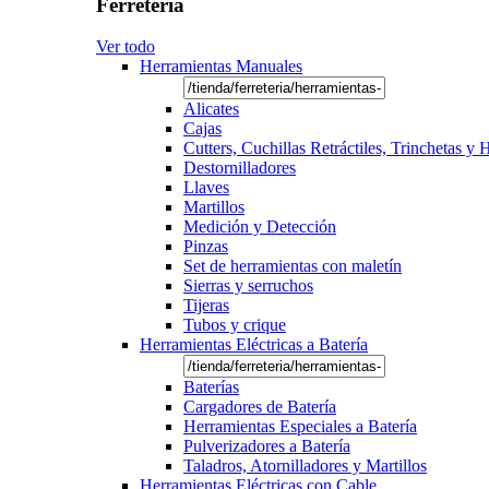
Ferretería
Ver todo
Herramientas Manuales
Alicates
Cajas
Cutters, Cuchillas Retráctiles, Trinchetas y
Destornilladores
Llaves
Martillos
Medición y Detección
Pinzas
Set de herramientas con maletín
Sierras y serruchos
Tijeras
Tubos y crique
Herramientas Eléctricas a Batería
Baterías
Cargadores de Batería
Herramientas Especiales a Batería
Pulverizadores a Batería
Taladros, Atornilladores y Martillos
Herramientas Eléctricas con Cable