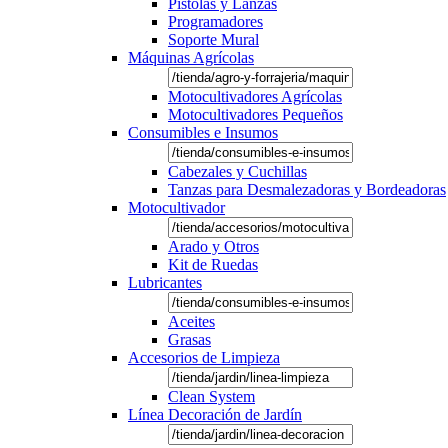
Pistolas y Lanzas
Programadores
Soporte Mural
Máquinas Agrícolas
Motocultivadores Agrícolas
Motocultivadores Pequeños
Consumibles e Insumos
Cabezales y Cuchillas
Tanzas para Desmalezadoras y Bordeadoras
Motocultivador
Arado y Otros
Kit de Ruedas
Lubricantes
Aceites
Grasas
Accesorios de Limpieza
Clean System
Línea Decoración de Jardín