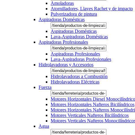
Amoladoras
Atornilladores, Llaves Rachet y de impacto
Pulverizadora de pintura
Aspiradoras Domésticas
Aspiradoras Domésticas
Lava-Aspiradoras Domésticas
Aspiradoras Profesionales
Aspiradoras Profesionales
Lava-Aspiradoras Profesionales
Hidrolavadoras y Accesorios
Hidrolavadoras a Combustión
Hidrolavadoras Eléctricas
Fuerza
Motores Horizontales Diesel Monocilíndric
Motores Horizontales Nafteros Bicilíndricos
Motores Horizontales Nafteros Monocilíndr
Motores Verticales Nafteros Bicilíndricos
Motores Verticales Nafteros Monocilíndrico
Agua