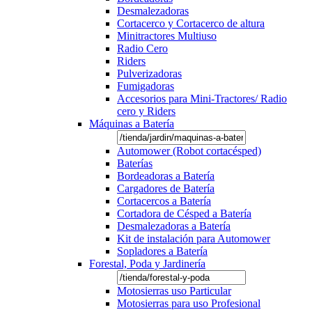
Desmalezadoras
Cortacerco y Cortacerco de altura
Minitractores Multiuso
Radio Cero
Riders
Pulverizadoras
Fumigadoras
Accesorios para Mini-Tractores/ Radio
cero y Riders
Máquinas a Batería
Automower (Robot cortacésped)
Baterías
Bordeadoras a Batería
Cargadores de Batería
Cortacercos a Batería
Cortadora de Césped a Batería
Desmalezadoras a Batería
Kit de instalación para Automower
Sopladores a Batería
Forestal, Poda y Jardinería
Motosierras uso Particular
Motosierras para uso Profesional