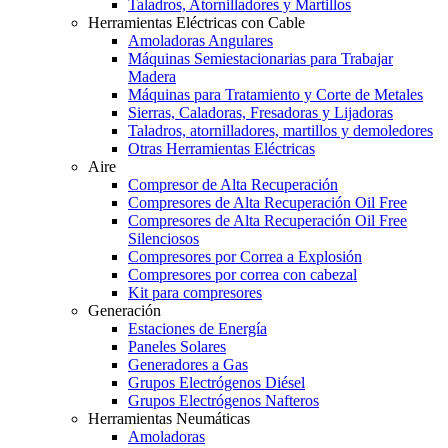
Taladros, Atornilladores y Martillos
Herramientas Eléctricas con Cable
Amoladoras Angulares
Máquinas Semiestacionarias para Trabajar
Madera
Máquinas para Tratamiento y Corte de Metales
Sierras, Caladoras, Fresadoras y Lijadoras
Taladros, atornilladores, martillos y demoledores
Otras Herramientas Eléctricas
Aire
Compresor de Alta Recuperación
Compresores de Alta Recuperación Oil Free
Compresores de Alta Recuperación Oil Free
Silenciosos
Compresores por Correa a Explosión
Compresores por correa con cabezal
Kit para compresores
Generación
Estaciones de Energía
Paneles Solares
Generadores a Gas
Grupos Electrógenos Diésel
Grupos Electrógenos Nafteros
Herramientas Neumáticas
Amoladoras