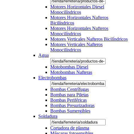
Motores Horizontales Diesel
Monocilíndricos
Motores Horizontales Nafteros
Bicilíndricos
Motores Horizontales Nafteros
Monocilíndricos
Motores Verticales Nafteros Bicilíndricos
Motores Verticales Nafteros
Monocilíndricos
Agua
Motobombas Diesel
Motobombas Nafteras
Electrobombas
Bombas Centrífugas
Bombas para Piletas
Bombas Periféricas
Bombas Presurizadoras
Bombas Sumergibles
Soldadura
Cortadora de plasma
Máscaras fotosensibles