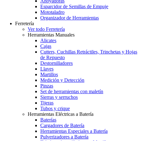
Ahoyadoras
Esparcidor de Semillas de Empuje
Mototaladro
Organizador de Herramientas
Ferretería
Ver todo Ferretería
Herramientas Manuales
Alicates
Cajas
Cutters, Cuchillas Retráctiles, Trinchetas y Hojas
de Repuesto
Destornilladores
Llaves
Martillos
Medición y Detección
Pinzas
Set de herramientas con maletín
Sierras y serruchos
Tijeras
Tubos y crique
Herramientas Eléctricas a Batería
Baterías
Cargadores de Batería
Herramientas Especiales a Batería
Pulverizadores a Batería