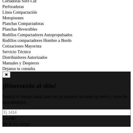
Cortadoras Soff-Cut
Perforadoras
Línea Compactación
Motopisones
Planchas Compactadoras
Planchas Reversibles
Rodillos Compactadores Autopropulsados
Rodillos compactadores Hombre a Bordo
Cotizaciones Mayorista
Servicio Técnico
Distribuidores Autorizados
Manuales y Despieces
Dejanos tu consulta
✖
¡Bienvenido al sitio!
Cambiá el código postal para ver las mejores opciones de envío y retiro de
otra ubicación.
Guardar
No sé mi código