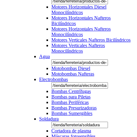
Motores Horizontales Diesel
Monocilíndricos
Motores Horizontales Nafteros
Bicilíndricos
Motores Horizontales Nafteros
Monocilíndricos
Motores Verticales Nafteros Bicilíndricos
Motores Verticales Nafteros
Monocilíndricos
Agua
Motobombas Diesel
Motobombas Nafteras
Electrobombas
Bombas Centrífugas
Bombas para Piletas
Bombas Periféricas
Bombas Presurizadoras
Bombas Sumergibles
Soldadura
Cortadora de plasma
Máscaras fotosensibles