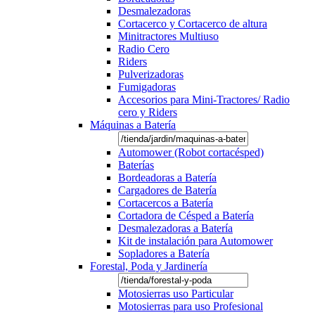
Desmalezadoras
Cortacerco y Cortacerco de altura
Minitractores Multiuso
Radio Cero
Riders
Pulverizadoras
Fumigadoras
Accesorios para Mini-Tractores/ Radio
cero y Riders
Máquinas a Batería
Automower (Robot cortacésped)
Baterías
Bordeadoras a Batería
Cargadores de Batería
Cortacercos a Batería
Cortadora de Césped a Batería
Desmalezadoras a Batería
Kit de instalación para Automower
Sopladores a Batería
Forestal, Poda y Jardinería
Motosierras uso Particular
Motosierras para uso Profesional