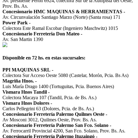
Av. presidente Perón 6924, colectora Sur de la Autopista del Oeste,
Prov. Bs. As.
Concesionario HMC MAQUINAS & HERRAMIENTAS
-
Av. Circunvalación Santiago Marzo (Norte) (Santa rosa) 171
Power Park
-
Colectora Este Ramal Escobar (Ingeniero Maschwitz) 1015
Concesionario Ferreteria Don Mateo
-
Av. San Martin 1390
Disponible en 72 hs. en estas sucursales:
PPI MAQUINAS SRL
-
Colectora Sur Acceso Oeste 5080 (Castelar, Morón, Pcia. Bs As)
Magriña Hnos.
-
Luis María Drago 1400 (Tortuguitas, Pcia. Buenos Aires)
Vismara Hnos Tandil
-
Colectora Macaya 107 (Tandil, Pcia. de Bs. As.)
Vismara Hnos Dolores
-
Carlos Pellegrini 63 (Dolores, Pcia. de Bs. As.)
Concesionario Ferretería Palermo Quilmes Oeste
-
Av Mosconi 3012, Quilmes Oeste, Prov. Bs. As.
Concesionario Ferretería Palermo San Fco. Solano
-
Av. Ferrocarril Provincial 4200, San Fco. Solano, Prov. Bs. As.
Concesionario Ferretería Palermo Ituzaingó
-