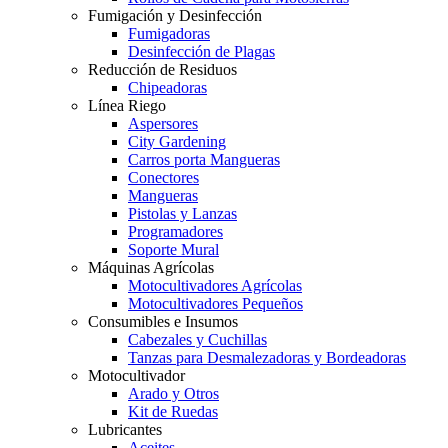
Fumigación y Desinfección
Fumigadoras
Desinfección de Plagas
Reducción de Residuos
Chipeadoras
Línea Riego
Aspersores
City Gardening
Carros porta Mangueras
Conectores
Mangueras
Pistolas y Lanzas
Programadores
Soporte Mural
Máquinas Agrícolas
Motocultivadores Agrícolas
Motocultivadores Pequeños
Consumibles e Insumos
Cabezales y Cuchillas
Tanzas para Desmalezadoras y Bordeadoras
Motocultivador
Arado y Otros
Kit de Ruedas
Lubricantes
Aceites