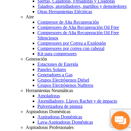
Sierras, Caladoras, Fresadoras y Lijadoras
Taladros, atornilladores, martillos y demoledores
Otras Herramientas Eléctricas
Aire
Compresor de Alta Recuperación
Compresores de Alta Recuperación Oil Free
Compresores de Alta Recuperación Oil Free
Silenciosos
Compresores por Correa a Explosión
Compresores por correa con cabezal
Kit para compresores
Generación
Estaciones de Energía
Paneles Solares
Generadores a Gas
Grupos Electrógenos Diésel
Grupos Electrógenos Nafteros
Herramientas Neumáticas
Amoladoras
Atornilladores, Llaves Rachet y de impacto
Pulverizadora de pintura
Aspiradoras Domésticas
Aspiradoras Domésticas
Lava-Aspiradoras Domésticas
Aspiradoras Profesionales