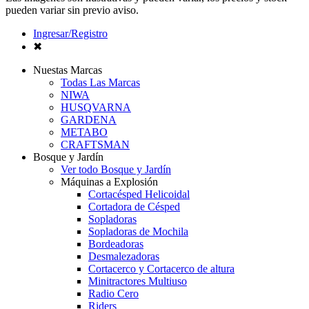
pueden variar sin previo aviso.
Ingresar/Registro
✖
Nuestas Marcas
Todas Las Marcas
NIWA
HUSQVARNA
GARDENA
METABO
CRAFTSMAN
Bosque y Jardín
Ver todo Bosque y Jardín
Máquinas a Explosión
Cortacésped Helicoidal
Cortadora de Césped
Sopladoras
Sopladoras de Mochila
Bordeadoras
Desmalezadoras
Cortacerco y Cortacerco de altura
Minitractores Multiuso
Radio Cero
Riders