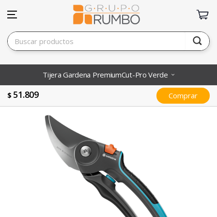
Tijera Gardena PremiumCut-Pro Verde
51.809
$
Comprar