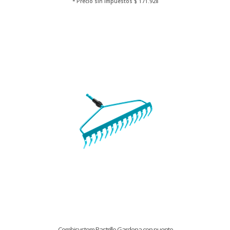
* Precio sin Impuestos
$ 171.928
Combisystem Rastrillo Gardena con puente