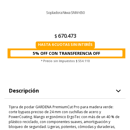
Sopladora Niwa SNW-650
670.473
$
HASTA 6 CUOTAS SIN INTERÉS
5% OFF CON TRANSFERENCIA
* Precio sin Impuestos
$ 554.110
Descripción
Tijera de podar GARDENA PremiumCut Pro para madera verde:
corte bypass preciso de 24 mm con cuchillas de acero y
PowerCoating. Mango ergonómico ErgoTec con más de un 40 % de
plástico reciclado, con componentes suaves, amortiguación y
bloqueo de seguridad. Ligeras, potentes, cómodas y duraderas,