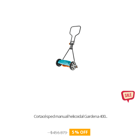
Cortacésped manual helicoidal Gardena 400...
5
%
$
456.873