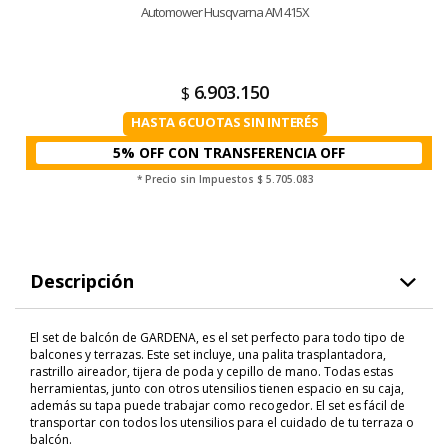
Automower Husqvarna AM 415X
6.903.150
$
HASTA 6 CUOTAS SIN INTERÉS
5% OFF CON TRANSFERENCIA
* Precio sin Impuestos
$ 5.705.083
Descripción
El set de balcón de GARDENA, es el set perfecto para todo tipo de
balcones y terrazas. Este set incluye, una palita trasplantadora,
rastrillo aireador, tijera de poda y cepillo de mano. Todas estas
herramientas, junto con otros utensilios tienen espacio en su caja,
además su tapa puede trabajar como recogedor. El set es fácil de
transportar con todos los utensilios para el cuidado de tu terraza o
balcón.