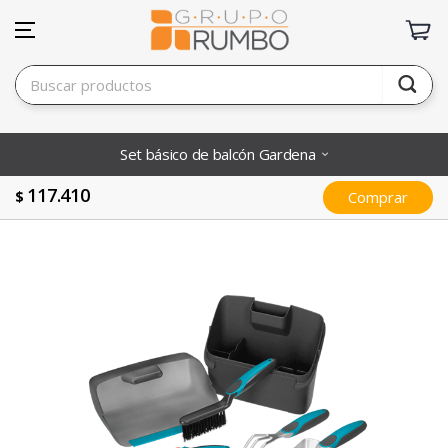
Set básico de balcón Gardena
117.410
$
Comprar