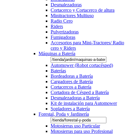
Desmalezadoras
Cortacerco y Cortacerco de altura
Minitractores Multiuso
Radio Cero
Riders
Pulverizadoras
Fumigadoras
Accesorios para Mini-Tractores/ Radio
cero y Riders
Máquinas a Batería
Automower (Robot cortacésped)
Baterías
Bordeadoras a Batería
Cargadores de Batería
Cortacercos a Batería
Cortadora de Césped a Batería
Desmalezadoras a Batería
Kit de instalación para Automower
Sopladores a Batería
Forestal, Poda y Jardinería
Motosierras uso Particular
Motosierras para uso Profesional