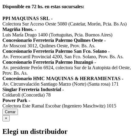
Disponible en 72 hs. en estas sucursales:
PPI MAQUINAS SRL
-
Colectora Sur Acceso Oeste 5080 (Castelar, Morón, Pcia. Bs As)
Magriña Hnos.
-
Luis María Drago 1400 (Tortuguitas, Pcia. Buenos Aires)
Concesionario Ferretería Palermo Quilmes Oeste
-
Av Mosconi 3012, Quilmes Oeste, Prov. Bs. As.
Concesionario Ferretería Palermo San Fco. Solano
-
Av. Ferrocarril Provincial 4200, San Fco. Solano, Prov. Bs. As.
Concesionario Ferretería Palermo Ituzaingó
-
Av. presidente Perón 6924, colectora Sur de la Autopista del Oeste,
Prov. Bs. As.
Concesionario HMC MAQUINAS & HERRAMIENTAS
-
Av. Circunvalación Santiago Marzo (Norte) (Santa rosa) 171
Singlar Ferretería Industrial
-
Coldaroli (Concordia) 78
Power Park
-
Colectora Este Ramal Escobar (Ingeniero Maschwitz) 1015
Cerrar
×
Elegi un distribuidor