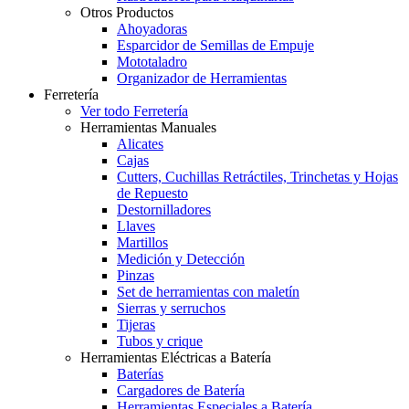
Otros Productos
Ahoyadoras
Esparcidor de Semillas de Empuje
Mototaladro
Organizador de Herramientas
Ferretería
Ver todo Ferretería
Herramientas Manuales
Alicates
Cajas
Cutters, Cuchillas Retráctiles, Trinchetas y Hojas
de Repuesto
Destornilladores
Llaves
Martillos
Medición y Detección
Pinzas
Set de herramientas con maletín
Sierras y serruchos
Tijeras
Tubos y crique
Herramientas Eléctricas a Batería
Baterías
Cargadores de Batería
Herramientas Especiales a Batería