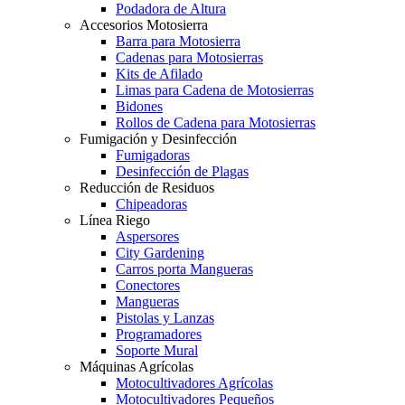
Podadora de Altura
Accesorios Motosierra
Barra para Motosierra
Cadenas para Motosierras
Kits de Afilado
Limas para Cadena de Motosierras
Bidones
Rollos de Cadena para Motosierras
Fumigación y Desinfección
Fumigadoras
Desinfección de Plagas
Reducción de Residuos
Chipeadoras
Línea Riego
Aspersores
City Gardening
Carros porta Mangueras
Conectores
Mangueras
Pistolas y Lanzas
Programadores
Soporte Mural
Máquinas Agrícolas
Motocultivadores Agrícolas
Motocultivadores Pequeños