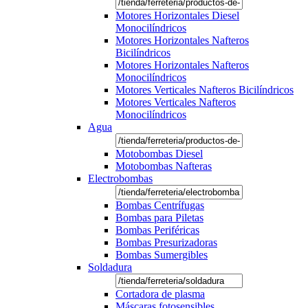
Motores Horizontales Diesel
Monocilíndricos
Motores Horizontales Nafteros
Bicilíndricos
Motores Horizontales Nafteros
Monocilíndricos
Motores Verticales Nafteros Bicilíndricos
Motores Verticales Nafteros
Monocilíndricos
Agua
Motobombas Diesel
Motobombas Nafteras
Electrobombas
Bombas Centrífugas
Bombas para Piletas
Bombas Periféricas
Bombas Presurizadoras
Bombas Sumergibles
Soldadura
Cortadora de plasma
Máscaras fotosensibles