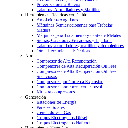
Pulverizadores a Batería
Taladros, Atornilladores y Martillos
Herramientas Eléctricas con Cable
Amoladoras Angulares
Máquinas Semiestacionarias para Trabajar
Madera
Máquinas para Tratamiento y Corte de Metales
Sierras, Caladoras, Fresadoras y Lijadoras
Taladros, atornilladores, martillos y demoledores
Otras Herramientas Eléctricas
Aire
Compresor de Alta Recuperación
Compresores de Alta Recuperación Oil Free
Compresores de Alta Recuperación Oil Free
Silenciosos
Compresores por Correa a Explosión
Compresores por correa con cabezal
Kit para compresores
Generación
Estaciones de Energía
Paneles Solares
Generadores a Gas
Grupos Electrógenos Diésel
Grupos Electrógenos Nafteros
Herramientas Neumáticas