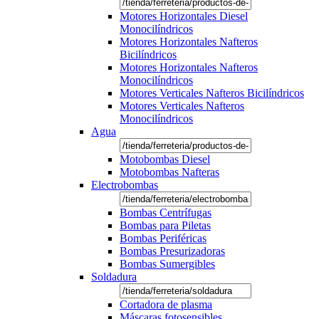
Motores Horizontales Diesel
Monocilíndricos
Motores Horizontales Nafteros
Bicilíndricos
Motores Horizontales Nafteros
Monocilíndricos
Motores Verticales Nafteros Bicilíndricos
Motores Verticales Nafteros
Monocilíndricos
Agua
Motobombas Diesel
Motobombas Nafteras
Electrobombas
Bombas Centrífugas
Bombas para Piletas
Bombas Periféricas
Bombas Presurizadoras
Bombas Sumergibles
Soldadura
Cortadora de plasma
Máscaras fotosensibles