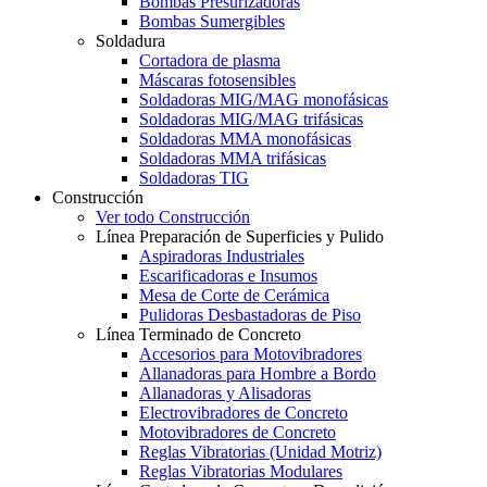
Bombas Presurizadoras
Bombas Sumergibles
Soldadura
Cortadora de plasma
Máscaras fotosensibles
Soldadoras MIG/MAG monofásicas
Soldadoras MIG/MAG trifásicas
Soldadoras MMA monofásicas
Soldadoras MMA trifásicas
Soldadoras TIG
Construcción
Ver todo Construcción
Línea Preparación de Superficies y Pulido
Aspiradoras Industriales
Escarificadoras e Insumos
Mesa de Corte de Cerámica
Pulidoras Desbastadoras de Piso
Línea Terminado de Concreto
Accesorios para Motovibradores
Allanadoras para Hombre a Bordo
Allanadoras y Alisadoras
Electrovibradores de Concreto
Motovibradores de Concreto
Reglas Vibratorias (Unidad Motriz)
Reglas Vibratorias Modulares