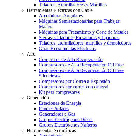
Taladros, Atornilladores y Martillos
Herramientas Eléctricas con Cable
Amoladoras Angulares
Máquinas Semiestacionarias para Trabajar
Madera
Máquinas para Tratamiento y Corte de Metales
Sierras, Caladoras, Fresadoras y Lijadoras
Taladros, atornilladores, martillos y demoledores
Otras Herramientas Eléctricas
Aire
Compresor de Alta Recuperación
Compresores de Alta Recuperación Oil Free
Compresores de Alta Recuperación Oil Free
Silenciosos
Compresores por Correa a Explosión
Compresores por correa con cabezal
Kit para compresores
Generación
Estaciones de Energía
Paneles Solares
Generadores a Gas
Grupos Electrógenos Diésel
Grupos Electrógenos Nafteros
Herramientas Neumáticas
Amoladoras