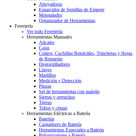
Ahoyadoras
Esparcidor de Semillas de Empuje
Mototaladro
Organizador de Herramientas
Ferretería
Ver todo Ferretería
Herramientas Manuales
Alicates
Cajas
Cutters, Cuchillas Retráctiles, Trinchetas y Hojas
de Repuesto
Destornilladores
Llaves
Martillos
Medición y Detección
Pinzas
Set de herramientas con maletín
Sierras y serruchos
Tijeras
Tubos y crique
Herramientas Eléctricas a Batería
Baterías
Cargadores de Batería
Herramientas Especiales a Batería
Pulverizadores a Batería