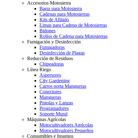
Accesorios Motosierra
Barra para Motosierra
Cadenas para Motosierras
Kits de Afilado
Limas para Cadena de Motosierras
Bidones
Rollos de Cadena para Motosierras
Fumigación y Desinfección
Fumigadoras
Desinfección de Plagas
Reducción de Residuos
Chipeadoras
Línea Riego
Aspersores
City Gardening
Carros porta Mangueras
Conectores
Mangueras
Pistolas y Lanzas
Programadores
Soporte Mural
Máquinas Agrícolas
Motocultivadores Agrícolas
Motocultivadores Pequeños
Consumibles e Insumos