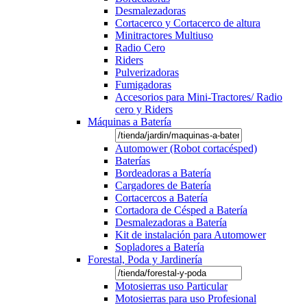
Desmalezadoras
Cortacerco y Cortacerco de altura
Minitractores Multiuso
Radio Cero
Riders
Pulverizadoras
Fumigadoras
Accesorios para Mini-Tractores/ Radio
cero y Riders
Máquinas a Batería
Automower (Robot cortacésped)
Baterías
Bordeadoras a Batería
Cargadores de Batería
Cortacercos a Batería
Cortadora de Césped a Batería
Desmalezadoras a Batería
Kit de instalación para Automower
Sopladores a Batería
Forestal, Poda y Jardinería
Motosierras uso Particular
Motosierras para uso Profesional