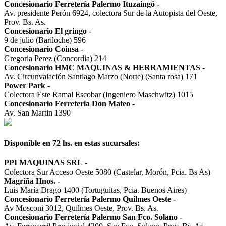
Concesionario Ferretería Palermo Ituzaingó
-
Av. presidente Perón 6924, colectora Sur de la Autopista del Oeste,
Prov. Bs. As.
Concesionario El gringo
-
9 de julio (Bariloche) 596
Concesionario Coinsa
-
Gregoria Perez (Concordia) 214
Concesionario HMC MAQUINAS & HERRAMIENTAS
-
Av. Circunvalación Santiago Marzo (Norte) (Santa rosa) 171
Power Park
-
Colectora Este Ramal Escobar (Ingeniero Maschwitz) 1015
Concesionario Ferreteria Don Mateo
-
Av. San Martin 1390
Disponible en 72 hs. en estas sucursales:
PPI MAQUINAS SRL
-
Colectora Sur Acceso Oeste 5080 (Castelar, Morón, Pcia. Bs As)
Magriña Hnos.
-
Luis María Drago 1400 (Tortuguitas, Pcia. Buenos Aires)
Concesionario Ferretería Palermo Quilmes Oeste
-
Av Mosconi 3012, Quilmes Oeste, Prov. Bs. As.
Concesionario Ferretería Palermo San Fco. Solano
-