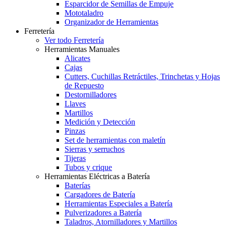
Esparcidor de Semillas de Empuje
Mototaladro
Organizador de Herramientas
Ferretería
Ver todo Ferretería
Herramientas Manuales
Alicates
Cajas
Cutters, Cuchillas Retráctiles, Trinchetas y Hojas
de Repuesto
Destornilladores
Llaves
Martillos
Medición y Detección
Pinzas
Set de herramientas con maletín
Sierras y serruchos
Tijeras
Tubos y crique
Herramientas Eléctricas a Batería
Baterías
Cargadores de Batería
Herramientas Especiales a Batería
Pulverizadores a Batería
Taladros, Atornilladores y Martillos