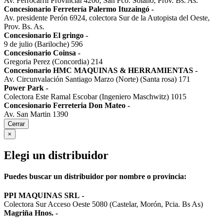
Av. Ferrocarril Provincial 4200, San Fco. Solano, Prov. Bs. As.
Concesionario Ferretería Palermo Ituzaingó
-
Av. presidente Perón 6924, colectora Sur de la Autopista del Oeste,
Prov. Bs. As.
Concesionario El gringo
-
9 de julio (Bariloche) 596
Concesionario Coinsa
-
Gregoria Perez (Concordia) 214
Concesionario HMC MAQUINAS & HERRAMIENTAS
-
Av. Circunvalación Santiago Marzo (Norte) (Santa rosa) 171
Power Park
-
Colectora Este Ramal Escobar (Ingeniero Maschwitz) 1015
Concesionario Ferreteria Don Mateo
-
Av. San Martin 1390
Cerrar
×
Elegi un distribuidor
Puedes buscar un distribuidor por nombre o provincia:
PPI MAQUINAS SRL
-
Colectora Sur Acceso Oeste 5080 (Castelar, Morón, Pcia. Bs As)
Magriña Hnos.
-