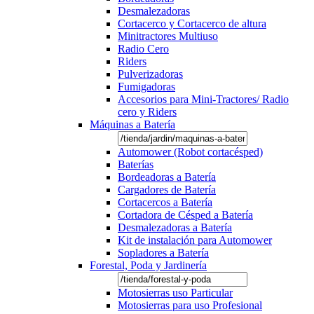
Desmalezadoras
Cortacerco y Cortacerco de altura
Minitractores Multiuso
Radio Cero
Riders
Pulverizadoras
Fumigadoras
Accesorios para Mini-Tractores/ Radio
cero y Riders
Máquinas a Batería
Automower (Robot cortacésped)
Baterías
Bordeadoras a Batería
Cargadores de Batería
Cortacercos a Batería
Cortadora de Césped a Batería
Desmalezadoras a Batería
Kit de instalación para Automower
Sopladores a Batería
Forestal, Poda y Jardinería
Motosierras uso Particular
Motosierras para uso Profesional