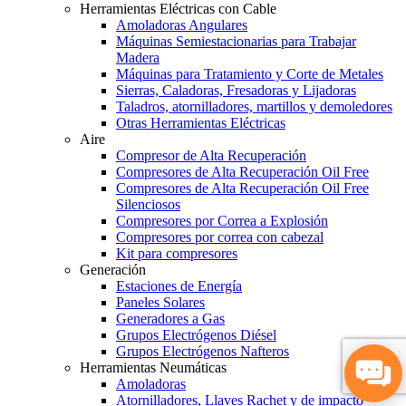
Herramientas Eléctricas con Cable
Amoladoras Angulares
Máquinas Semiestacionarias para Trabajar
Madera
Máquinas para Tratamiento y Corte de Metales
Sierras, Caladoras, Fresadoras y Lijadoras
Taladros, atornilladores, martillos y demoledores
Otras Herramientas Eléctricas
Aire
Compresor de Alta Recuperación
Compresores de Alta Recuperación Oil Free
Compresores de Alta Recuperación Oil Free
Silenciosos
Compresores por Correa a Explosión
Compresores por correa con cabezal
Kit para compresores
Generación
Estaciones de Energía
Paneles Solares
Generadores a Gas
Grupos Electrógenos Diésel
Grupos Electrógenos Nafteros
Herramientas Neumáticas
Amoladoras
Atornilladores, Llaves Rachet y de impacto