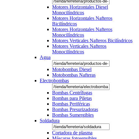
Motores Horizontales Diesel
Monocilíndricos
Motores Horizontales Nafteros
Bicilíndricos
Motores Horizontales Nafteros
Monocilíndricos
Motores Verticales Nafteros Bicilíndricos
Motores Verticales Nafteros
Monocilíndricos
Agua
Motobombas Diesel
Motobombas Nafteras
Electrobombas
Bombas Centrífugas
Bombas para Piletas
Bombas Periféricas
Bombas Presurizadoras
Bombas Sumergibles
Soldadura
Cortadora de plasma
Máscaras fotosensibles