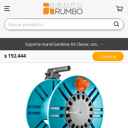
Soporte mural Gardena 60 Classic con...
192.444
$
Comprar