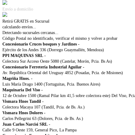
Envío a domicilio
Retirá GRATIS en Sucursal
calculando envíos...
Detectando sucursales cercanas...
Código Postal no identificado, verificar el mismo y volver a probar
Concesionario Cruces bosques y Jardines
-
Ejército de los Andes 336 (Dorrego Guaymallén, Mendoza)
PPI MAQUINAS SRL
-
Colectora Sur Acceso Oeste 5080 (Castelar, Morón, Pcia. Bs As)
Concesionario Ferretería Industrial Aguilar
-
Av. República Oriental del Uruguay 4852 (Posadas, Pcia. de Misiones)
Magriña Hnos.
-
Luis María Drago 1400 (Tortuguitas, Pcia. Buenos Aires)
Maquinaria Del Viso
-
12 de Octubre 1500 (Ramal Pilar km 41,5 sobre colectora este) Del Viso, Pci
Vismara Hnos Tandil
-
Colectora Macaya 107 (Tandil, Pcia. de Bs. As.)
Vismara Hnos Dolores
-
Carlos Pellegrini 63 (Dolores, Pcia. de Bs. As.)
Juan Carlos Narcisi SRL
-
Calle 9 Oeste 159, General Pico, La Pampa