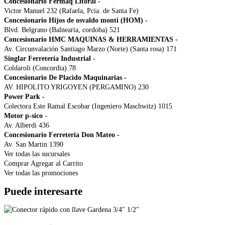
Concesionario Fermaq Litoral
-
Victor Manuel 232 (Rafaela, Pcia. de Santa Fe)
Concesionario Hijos de osvaldo monti (HOM)
-
Blvd. Belgrano (Balnearia, cordoba) 521
Concesionario HMC MAQUINAS & HERRAMIENTAS
-
Av. Circunvalación Santiago Marzo (Norte) (Santa rosa) 171
Singlar Ferretería Industrial
-
Coldaroli (Concordia) 78
Concesionario De Placido Maquinarias
-
AV. HIPOLITO YRIGOYEN (PERGAMINO) 230
Power Park
-
Colectora Este Ramal Escobar (Ingeniero Maschwitz) 1015
Motor p-sico
-
Av. Alberdi 436
Concesionario Ferreteria Don Mateo
-
Av. San Martin 1390
Ver todas las sucursales
Comprar
Agregar al Carrito
Ver todas las promociones
Puede interesarte