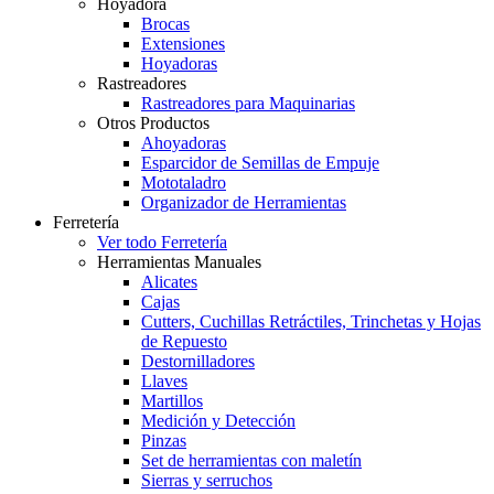
Hoyadora
Brocas
Extensiones
Hoyadoras
Rastreadores
Rastreadores para Maquinarias
Otros Productos
Ahoyadoras
Esparcidor de Semillas de Empuje
Mototaladro
Organizador de Herramientas
Ferretería
Ver todo Ferretería
Herramientas Manuales
Alicates
Cajas
Cutters, Cuchillas Retráctiles, Trinchetas y Hojas
de Repuesto
Destornilladores
Llaves
Martillos
Medición y Detección
Pinzas
Set de herramientas con maletín
Sierras y serruchos