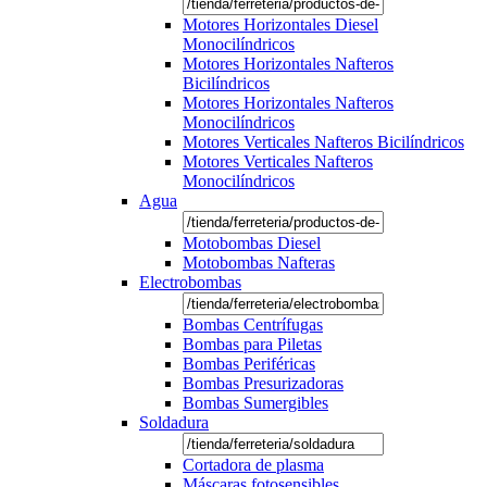
Motores Horizontales Diesel
Monocilíndricos
Motores Horizontales Nafteros
Bicilíndricos
Motores Horizontales Nafteros
Monocilíndricos
Motores Verticales Nafteros Bicilíndricos
Motores Verticales Nafteros
Monocilíndricos
Agua
Motobombas Diesel
Motobombas Nafteras
Electrobombas
Bombas Centrífugas
Bombas para Piletas
Bombas Periféricas
Bombas Presurizadoras
Bombas Sumergibles
Soldadura
Cortadora de plasma
Máscaras fotosensibles