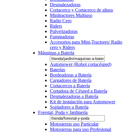
Desmalezadoras
Cortacerco y Cortacerco de altura
Minitractores Multiuso
Radio Cero
Riders
Pulverizadoras
Fumigadoras
Accesorios para Mini-Tractores/ Radio
cero y Riders
Máquinas a Batería
Automower (Robot cortacésped)
Baterías
Bordeadoras a Batería
Cargadores de Batería
Cortacercos a Batería
Cortadora de Césped a Batería
Desmalezadoras a Batería
Kit de instalación para Automower
Sopladores a Batería
Forestal, Poda y Jardinería
Motosierras uso Particular
Motosierras para uso Profesional