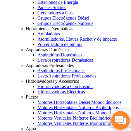
Estaciones de Energía
Paneles Solares
Generadores a Gas
Grupos Electrógenos Diésel
Grupos Electrógenos Nafteros
Herramientas Neumáticas
Amoladoras
Atornilladores, Llaves Rachet y de impacto
Pulverizadora de pintura
Aspiradoras Domésticas
Aspiradoras Domésticas
Lava-Aspiradoras Domésticas
Aspiradoras Profesionales
Aspiradoras Profesionales
Lava-Aspiradoras Profesionales
Hidrolavadoras y Accesorios
Hidrolavadoras a Combustión
Hidrolavadoras Eléctricas
Fuerza
Motores Horizontales Diesel Monocilíndricos
Motores Horizontales Nafteros Bicilíndricos
Motores Horizontales Nafteros Monocilíndricos
Motores Verticales Nafteros Bicilíndricos
Motores Verticales Nafteros Monocilíndricos
Agua