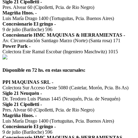
Siglo 21 Cipolletti
-
Pres. Alvear 60 (Cipolletti, Pcia. de Rio Negro)
Magriña Hnos.
-
Luis María Drago 1400 (Tortuguitas, Pcia. Buenos Aires)
Concesionario El gringo
-
9 de julio (Bariloche) 596
Concesionario HMC MAQUINAS & HERRAMIENTAS
-
Av. Circunvalación Santiago Marzo (Norte) (Santa rosa) 171
Power Park
-
Colectora Este Ramal Escobar (Ingeniero Maschwitz) 1015
Disponible en 72 hs. en estas sucursales:
PPI MAQUINAS SRL
-
Colectora Sur Acceso Oeste 5080 (Castelar, Morón, Pcia. Bs As)
Siglo 21 Neuquén
-
Dr. Teodoro Luis Planas 1445 (Neuquén, Pcia. de Neuquén)
Siglo 21 Cipolletti
-
Pres. Alvear 60 (Cipolletti, Pcia. de Rio Negro)
Magriña Hnos.
-
Luis María Drago 1400 (Tortuguitas, Pcia. Buenos Aires)
Concesionario El gringo
-
9 de julio (Bariloche) 596
Concesionario HMC MAQUINAS & HERRAMIENTAS
-