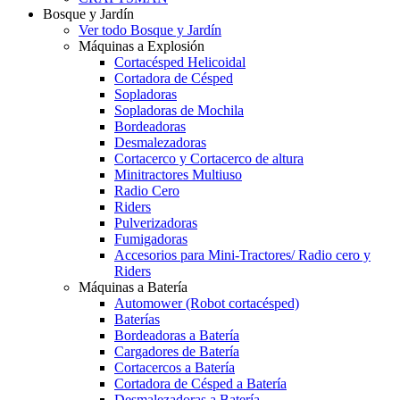
Bosque y Jardín
Ver todo Bosque y Jardín
Máquinas a Explosión
Cortacésped Helicoidal
Cortadora de Césped
Sopladoras
Sopladoras de Mochila
Bordeadoras
Desmalezadoras
Cortacerco y Cortacerco de altura
Minitractores Multiuso
Radio Cero
Riders
Pulverizadoras
Fumigadoras
Accesorios para Mini-Tractores/ Radio cero y
Riders
Máquinas a Batería
Automower (Robot cortacésped)
Baterías
Bordeadoras a Batería
Cargadores de Batería
Cortacercos a Batería
Cortadora de Césped a Batería
Desmalezadoras a Batería