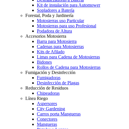
Kit de instalación para Automower
Sopladores a Batería
Forestal, Poda y Jardinería
Motosierras uso Particular
Motosierras para uso Profesional
Podadora de Altura
Accesorios Motosierra
Barra para Motosierra
Cadenas para Motosierras
Kits de Afilado
Limas para Cadena de Motosierras
Bidones
Rollos de Cadena para Motosierras
Fumigación y Desinfección
Fumigadoras
Desinfección de Plagas
Reducción de Residuos
Chipeadoras
Línea Riego
Aspersores
City Gardening
Carros porta Mangueras
Conectores
Mangueras