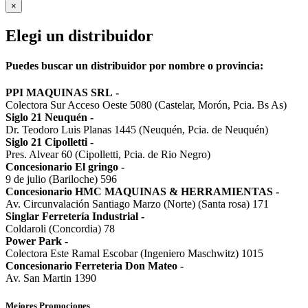
×
Elegi un distribuidor
Puedes buscar un distribuidor por nombre o provincia:
PPI MAQUINAS SRL
-
Colectora Sur Acceso Oeste 5080 (Castelar, Morón, Pcia. Bs As)
Siglo 21 Neuquén
-
Dr. Teodoro Luis Planas 1445 (Neuquén, Pcia. de Neuquén)
Siglo 21 Cipolletti
-
Pres. Alvear 60 (Cipolletti, Pcia. de Rio Negro)
Concesionario El gringo
-
9 de julio (Bariloche) 596
Concesionario HMC MAQUINAS & HERRAMIENTAS
-
Av. Circunvalación Santiago Marzo (Norte) (Santa rosa) 171
Singlar Ferretería Industrial
-
Coldaroli (Concordia) 78
Power Park
-
Colectora Este Ramal Escobar (Ingeniero Maschwitz) 1015
Concesionario Ferreteria Don Mateo
-
Av. San Martin 1390
Mejores Promociones