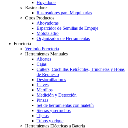
Hoyadoras
Rastreadores
Rastreadores para Maquinarias
Otros Productos
Ahoyadoras
Esparcidor de Semillas de Empuje
Mototaladro
Organizador de Herramientas
Ferretería
Ver todo Ferretería
Herramientas Manuales
Alicates
Cajas
Cutters, Cuchillas Retráctiles, Trinchetas y Hojas
de Repuesto
Destornilladores
Llaves
Martillos
Medición y Detección
Pinzas
Set de herramientas con maletín
Sierras y serruchos
Tijeras
Tubos y crique
Herramientas Eléctricas a Batería