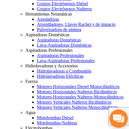
Grupos Electrógenos Diésel
Grupos Electrógenos Nafteros
Herramientas Neumáticas
Amoladoras
Atornilladores, Llaves Rachet y de impacto
Pulverizadora de pintura
Aspiradoras Domésticas
Aspiradoras Domésticas
Lava-Aspiradoras Domésticas
Aspiradoras Profesionales
Aspiradoras Profesionales
Lava-Aspiradoras Profesionales
Hidrolavadoras y Accesorios
Hidrolavadoras a Combustión
Hidrolavadoras Eléctricas
Fuerza
Motores Horizontales Diesel Monocilíndricos
Motores Horizontales Nafteros Bicilíndricos
Motores Horizontales Nafteros Monocilíndricos
Motores Verticales Nafteros Bicilíndricos
Motores Verticales Nafteros Monocilíndricos
Agua
Motobombas Diesel
Motobombas Nafteras
Electrobombas