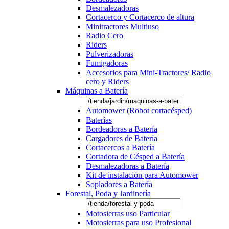
Desmalezadoras
Cortacerco y Cortacerco de altura
Minitractores Multiuso
Radio Cero
Riders
Pulverizadoras
Fumigadoras
Accesorios para Mini-Tractores/ Radio
cero y Riders
Máquinas a Batería
Automower (Robot cortacésped)
Baterías
Bordeadoras a Batería
Cargadores de Batería
Cortacercos a Batería
Cortadora de Césped a Batería
Desmalezadoras a Batería
Kit de instalación para Automower
Sopladores a Batería
Forestal, Poda y Jardinería
Motosierras uso Particular
Motosierras para uso Profesional