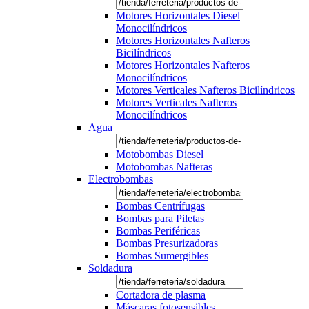
Motores Horizontales Diesel
Monocilíndricos
Motores Horizontales Nafteros
Bicilíndricos
Motores Horizontales Nafteros
Monocilíndricos
Motores Verticales Nafteros Bicilíndricos
Motores Verticales Nafteros
Monocilíndricos
Agua
Motobombas Diesel
Motobombas Nafteras
Electrobombas
Bombas Centrífugas
Bombas para Piletas
Bombas Periféricas
Bombas Presurizadoras
Bombas Sumergibles
Soldadura
Cortadora de plasma
Máscaras fotosensibles