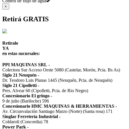
Control de flujo de agua
×
Retirá GRATIS
Retiralo
YA
en estas sucursales:
PPI MAQUINAS SRL
-
Colectora Sur Acceso Oeste 5080 (Castelar, Morón, Pcia. Bs As)
Siglo 21 Neuquén
-
Dr. Teodoro Luis Planas 1445 (Neuquén, Pcia. de Neuquén)
Siglo 21 Cipolletti
-
Pres. Alvear 60 (Cipolletti, Pcia. de Rio Negro)
Concesionario El gringo
-
9 de julio (Bariloche) 596
Concesionario HMC MAQUINAS & HERRAMIENTAS
-
Av. Circunvalación Santiago Marzo (Norte) (Santa rosa) 171
Singlar Ferretería Industrial
-
Coldaroli (Concordia) 78
Power Park
-